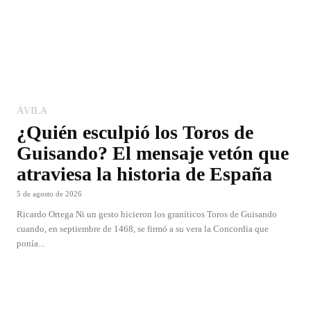
ÁVILA
¿Quién esculpió los Toros de
Guisando? El mensaje vetón que
atraviesa la historia de España
5 de agosto de 2026
Ricardo Ortega Ni un gesto hicieron los graníticos Toros de Guisando
cuando, en septiembre de 1468, se firmó a su vera la Concordia que
ponía...