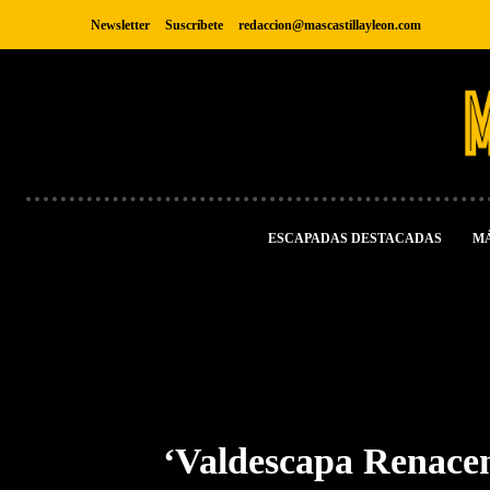
Newsletter
Suscríbete
redaccion@mascastillayleon.com
ESCAPADAS DESTACADAS
M
‘Valdescapa Renacent