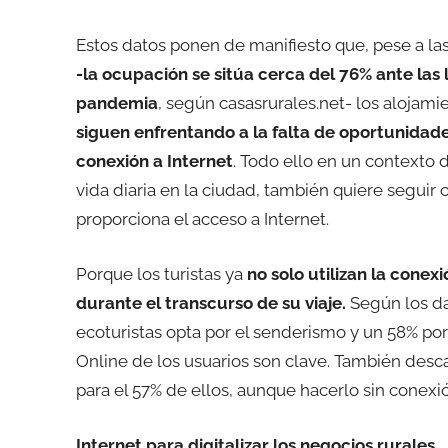
Estos datos ponen de manifiesto que, pese a la
-la ocupación se sitúa cerca del 76% ante las
pandemia
, según casasrurales.net- los alojami
siguen enfrentando a la falta de oportunidade
conexión a Internet
. Todo ello en un contexto 
vida diaria en la ciudad, también quiere seguir 
proporciona el acceso a Internet.
Porque los turistas ya
no solo utilizan la conex
durante el transcurso de su viaje.
Según los da
ecoturistas opta por el senderismo y un 58% p
Online de los usuarios son clave. También descan
para el 57% de ellos, aunque hacerlo sin conexi
Internet para digitalizar los negocios rurales