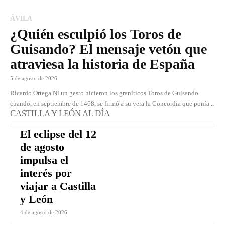
ÁVILA
¿Quién esculpió los Toros de
Guisando? El mensaje vetón que
atraviesa la historia de España
5 de agosto de 2026
Ricardo Ortega Ni un gesto hicieron los graníticos Toros de Guisando
cuando, en septiembre de 1468, se firmó a su vera la Concordia que ponía...
CASTILLA Y LEÓN AL DÍA
El eclipse del 12
de agosto
impulsa el
interés por
viajar a Castilla
y León
4 de agosto de 2026