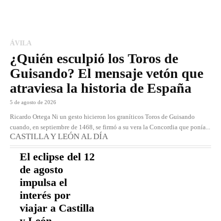
ÁVILA
¿Quién esculpió los Toros de
Guisando? El mensaje vetón que
atraviesa la historia de España
5 de agosto de 2026
Ricardo Ortega Ni un gesto hicieron los graníticos Toros de Guisando
cuando, en septiembre de 1468, se firmó a su vera la Concordia que ponía...
CASTILLA Y LEÓN AL DÍA
El eclipse del 12
de agosto
impulsa el
interés por
viajar a Castilla
y León