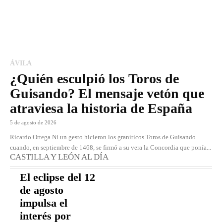
ÁVILA
¿Quién esculpió los Toros de
Guisando? El mensaje vetón que
atraviesa la historia de España
5 de agosto de 2026
Ricardo Ortega Ni un gesto hicieron los graníticos Toros de Guisando
cuando, en septiembre de 1468, se firmó a su vera la Concordia que ponía...
CASTILLA Y LEÓN AL DÍA
El eclipse del 12
de agosto
impulsa el
interés por