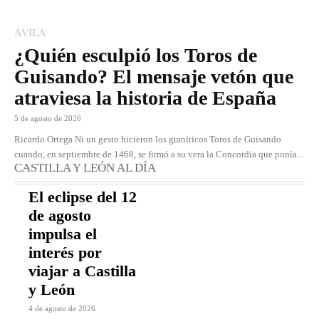
ÁVILA
¿Quién esculpió los Toros de
Guisando? El mensaje vetón que
atraviesa la historia de España
5 de agosto de 2026
Ricardo Ortega Ni un gesto hicieron los graníticos Toros de Guisando
cuando, en septiembre de 1468, se firmó a su vera la Concordia que ponía...
CASTILLA Y LEÓN AL DÍA
El eclipse del 12
de agosto
impulsa el
interés por
viajar a Castilla
y León
4 de agosto de 2026