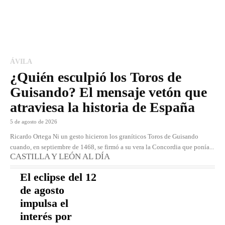
ÁVILA
¿Quién esculpió los Toros de
Guisando? El mensaje vetón que
atraviesa la historia de España
5 de agosto de 2026
Ricardo Ortega Ni un gesto hicieron los graníticos Toros de Guisando
cuando, en septiembre de 1468, se firmó a su vera la Concordia que ponía...
CASTILLA Y LEÓN AL DÍA
El eclipse del 12
de agosto
impulsa el
interés por