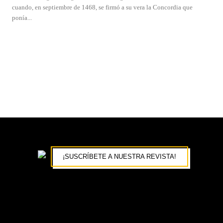
cuando, en septiembre de 1468, se firmó a su vera la Concordia que
ponía...
¡SUSCRÍBETE A NUESTRA REVISTA!