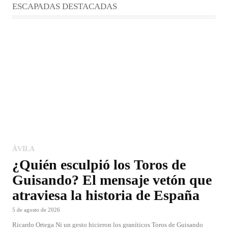
ESCAPADAS DESTACADAS
ÁVILA
¿Quién esculpió los Toros de
Guisando? El mensaje vetón que
atraviesa la historia de España
5 de agosto de 2026
Ricardo Ortega Ni un gesto hicieron los graníticos Toros de Guisando