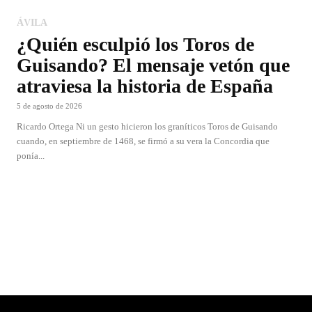
ÁVILA
¿Quién esculpió los Toros de
Guisando? El mensaje vetón que
atraviesa la historia de España
5 de agosto de 2026
Ricardo Ortega Ni un gesto hicieron los graníticos Toros de Guisando
cuando, en septiembre de 1468, se firmó a su vera la Concordia que
ponía...