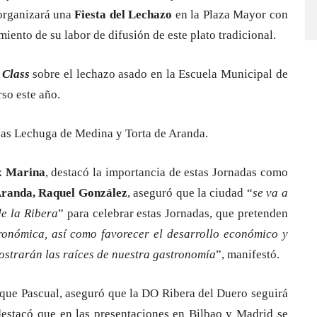
 organizará una
Fiesta del Lechazo
en la Plaza Mayor con
ento de su labor de difusión de este plato tradicional.
 Class
sobre el lechazo asado en la Escuela Municipal de
rso este año.
cas Lechuga de Medina y Torta de Aranda.
ix Marina
, destacó la importancia de estas Jornadas como
Aranda, Raquel González
, aseguró que la ciudad “
se va a
de la Ribera
” para celebrar estas Jornadas, que pretenden
ronómica, así como favorecer el desarrollo económico y
mostrarán las raíces de nuestra gastronomía
”, manifestó.
ique Pascual, aseguró que la DO Ribera del Duero seguirá
destacó que en las presentaciones en Bilbao y Madrid se