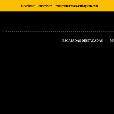
Newsletter
Suscríbete
redaccion@mascastillayleon.com
ESCAPADAS DESTACADAS
M