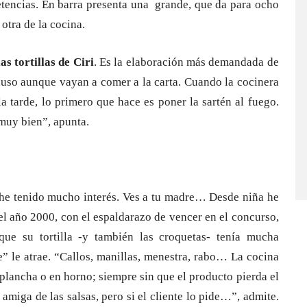
etencias. En barra presenta una grande, que da para ocho
otra de la cocina.
as tortillas de Ciri
. Es la elaboración más demandada de
cluso aunque vayan a comer a la carta. Cuando la cocinera
a tarde, lo primero que hace es poner la sartén al fuego.
muy bien”, apunta.
 he tenido mucho interés. Ves a tu madre… Desde niña he
el año 2000, con el espaldarazo de vencer en el concurso,
ue su tortilla -y también las croquetas- tenía mucha
e” le atrae. “Callos, manillas, menestra, rabo… La cocina
plancha o en horno; siempre sin que el producto pierda el
iga de las salsas, pero si el cliente lo pide…”, admite.