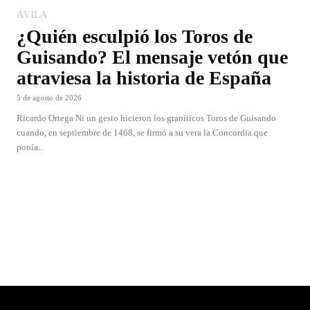
ÁVILA
¿Quién esculpió los Toros de
Guisando? El mensaje vetón que
atraviesa la historia de España
5 de agosto de 2026
Ricardo Ortega Ni un gesto hicieron los graníticos Toros de Guisando
cuando, en septiembre de 1468, se firmó a su vera la Concordia que
ponía...