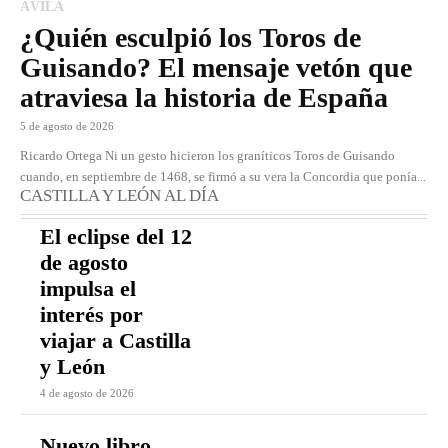
ÁVILA
¿Quién esculpió los Toros de
Guisando? El mensaje vetón que
atraviesa la historia de España
5 de agosto de 2026
Ricardo Ortega Ni un gesto hicieron los graníticos Toros de Guisando
cuando, en septiembre de 1468, se firmó a su vera la Concordia que ponía...
CASTILLA Y LEÓN AL DÍA
El eclipse del 12
de agosto
impulsa el
interés por
viajar a Castilla
y León
4 de agosto de 2026
Nuevo libro