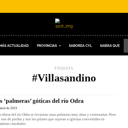
MÁS ACTUALIDAD
PROVINCIAS
SABOREA CYL
SABÍAS QUE
ETIQUETA
#Villasandino
s ‘palmeras’ góticas del río Odra
abril de 2023
a ribera del río Odra se levantan unas palmeras muy altas y centenarias. Pero
s son de piedra y son los pilares que sujetan a iglesias convertidas en
aderas catedrales