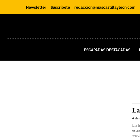
Newsletter
Suscríbete
redaccion@mascastillayleon.com
ESCAPADAS DESTACADAS
La
4 de 
En l
esta
verd