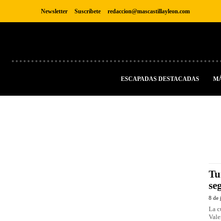
Newsletter
Suscríbete
redaccion@mascastillayleon.com
ESCAPADAS DESTACADAS
M
Tu
se
8 de 
La c
Vale