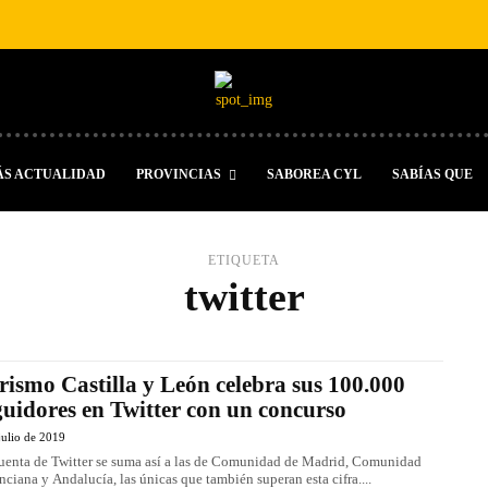
ÁS ACTUALIDAD
PROVINCIAS
SABOREA CYL
SABÍAS QUE
ETIQUETA
twitter
rismo Castilla y León celebra sus 100.000
guidores en Twitter con un concurso
julio de 2019
uenta de Twitter se suma así a las de Comunidad de Madrid, Comunidad
nciana y Andalucía, las únicas que también superan esta cifra....