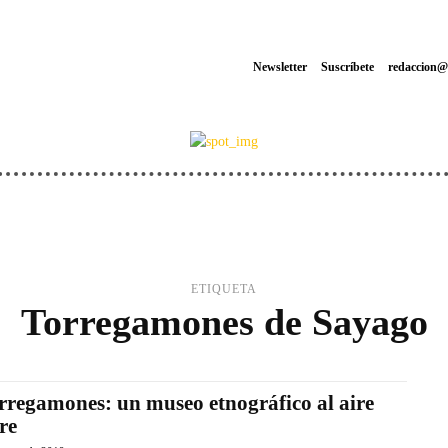
Newsletter
Suscríbete
redaccion@
ÁS ACTUALIDAD
PROVINCIAS
SABOREA CYL
SABÍAS QUE
ETIQUETA
Torregamones de Sayago
rregamones: un museo etnográfico al aire
bre