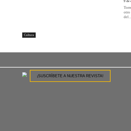
9 de
Torr
otro
del..
Cultura
¡SUSCRÍBETE A NUESTRA REVISTA!