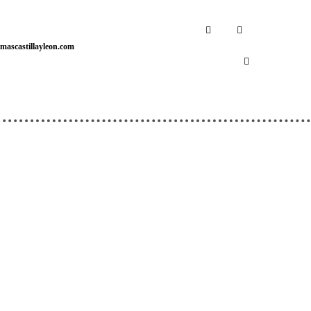
mascastillayleon.com
ZONA DE SUSCRIPTORES