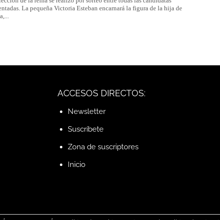
lección de la reina se realizó por sorteo entre todas las candidatas
entadas. La pequeña Victoria Esteban encarnará la figura de la hija de
,...
ACCESOS DIRECTOS:
Newsletter
Suscríbete
Zona de suscriptores
Inicio