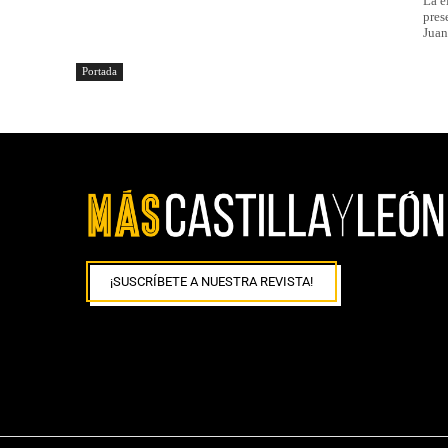
La e
pres
Juana
Portada
¡SUSCRÍBETE A NUESTRA REVISTA!