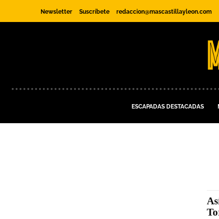
Newsletter
Suscríbete
redaccion@mascastillayleon.com
ESCAPADAS DESTACADAS
As
To