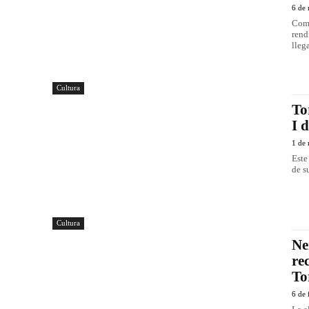
6 de
Como
rend
lleg
Cultura
To
I 
1 de
Este
de s
Cultura
Ne
re
To
6 de 