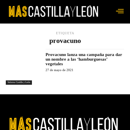
ETIQUETA
provacuno
Provacuno lanza una campaña para dar
un nombre a las ‘hamburguesas’
vegetales
27 de mayo de 2021
Saborea Castilla y León