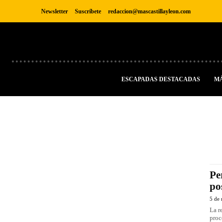
Newsletter
Suscríbete
redaccion@mascastillayleon.com
ESCAPADAS DESTACADAS
M
Pe
po
5 de
La r
proc