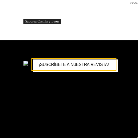
recol
Saborea Castilla y León
¡SUSCRÍBETE A NUESTRA REVISTA!