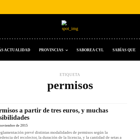
ÁS ACTUALIDAD
PROVINCIAS
SABOREA CYL
SABÍAS QUE
ETIQUETA
permisos
rmisos a partir de tres euros, y muchas
sibilidades
 noviembre de 2015
eglamentación prevé distintas modalidades de permisos según la
edencia del recolector, la duración de la licencia, y la cantidad de setas a