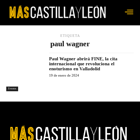
ETIQUETA
paul wagner
Paul Wagner abrirá FINE, la cita
internacional que revoluciona el
enoturismo en Valladolid
19 de enero de 2024
Eventos