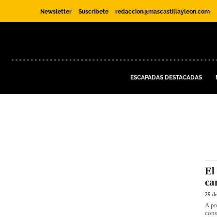
Newsletter
Suscríbete
redaccion@mascastillayleon.com
ESCAPADAS DESTACADAS
El
ca
29 de
A pr
cons