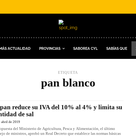
MÁS ACTUALIDAD
PROVINCIAS
SABOREA CYL
SABÍAS QUE
ETIQUETA
pan blanco
 pan reduce su IVA del 10% al 4% y limita su
ntidad de sal
 abril de 2019
opuesta del Ministerio de Agricultura, Pesca y Alimentación, el último
ejo de ministros, aprobó un Real Decreto que establece las normas básicas