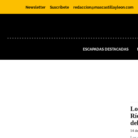
Newsletter
Suscríbete
redaccion@mascastillayleon.com
ESCAPADAS DESTACADAS
Lo
Rí
de
14 de
Los 