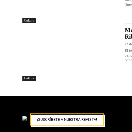
(jue
Cultura
Má
Ri
22 de
El f
band
cono
Cultura
¡SUSCRÍBETE A NUESTRA REVISTA!