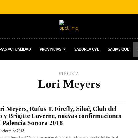
MÁS ACTUALIDAD
PROVINCIAS
SABOREA CYL
SABÍAS QUE
ETIQUETA
Lori Meyers
ri Meyers, Rufus T. Firefly, Siloé, Club del
o y Brigitte Laverne, nuevas confirmaciones
l Palencia Sonora 2018
 febrero de 2018
granadinos Lori Meyers actuarán durante la primera jornada del festival