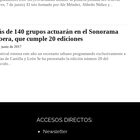
ves, 7 de junio). El trío formado por Ale Méndez, Alfredo Núñez y...
s de 140 grupos actuarán en el Sonorama
bera, que cumple 20 ediciones
 junio de 2017
estival estrena este año un escenario urbano programando exclusivamente a
as de Castilla y León Se ha presentado la edición número 20 del
cido...
ACCESOS DIRECTOS:
Newsletter