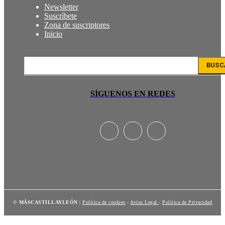
Newsletter
Suscríbete
Zona de suscriptores
Inicio
BUSC
SÍGUENOS EN REDES
©
MÁSCASTILLAYLEÓN
|
Política de cookies
-
Aviso Legal
-
Política de Privacidad