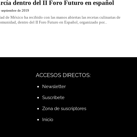
rcía dentro del II Foro Futuro en español
e septiembre de 2019
ad de México ha recibido con las manos abiertas las recetas culinarias de
omunidad, dentro del II Foro Futuro en Español, organizado por...
ACCESOS DIRECTOS:
Newsletter
Suscríbete
Zona de suscriptores
Inicio