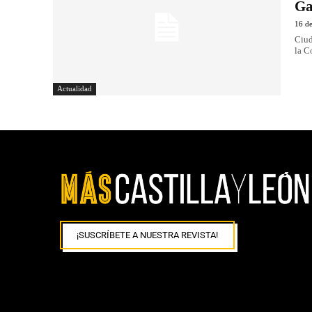
Ga
16 d
Ciud
la C
Actualidad
¡SUSCRÍBETE A NUESTRA REVISTA!