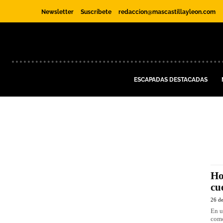
Newsletter
Suscríbete
redaccion@mascastillayleon.com
ESCAPADAS DESTACADAS
Ho
cu
26 de
En u
como