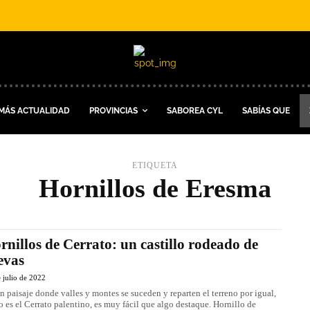
MÁS ACTUALIDAD
PROVINCIAS
SABOREA CYL
SABÍAS QUE
ETIQUETA
Hornillos de Eresma
rnillos de Cerrato: un castillo rodeado de
evas
 julio de 2022
n paisaje donde valles y montes se suceden y reparten el terreno por igual,
 es el Cerrato palentino, es muy fácil que algo destaque. Hornillo de