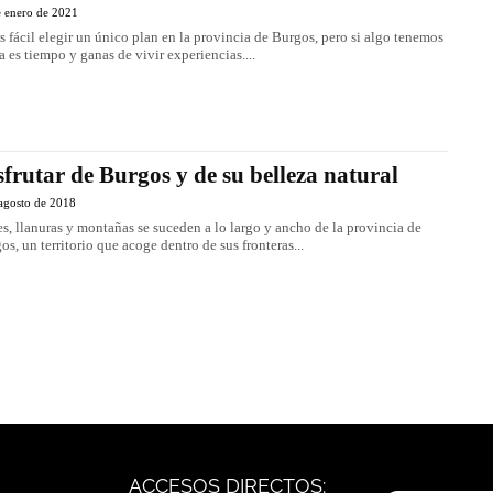
e enero de 2021
s fácil elegir un único plan en la provincia de Burgos, pero si algo tenemos
a es tiempo y ganas de vivir experiencias....
sfrutar de Burgos y de su belleza natural
agosto de 2018
es, llanuras y montañas se suceden a lo largo y ancho de la provincia de
os, un territorio que acoge dentro de sus fronteras...
ACCESOS DIRECTOS: