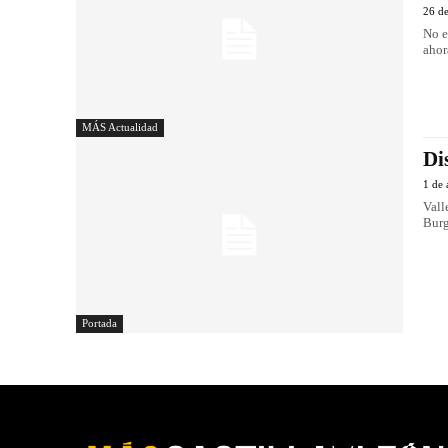
26 d
No e
ahor
MÁS Actualidad
Di
1 de 
Vall
Burg
Portada