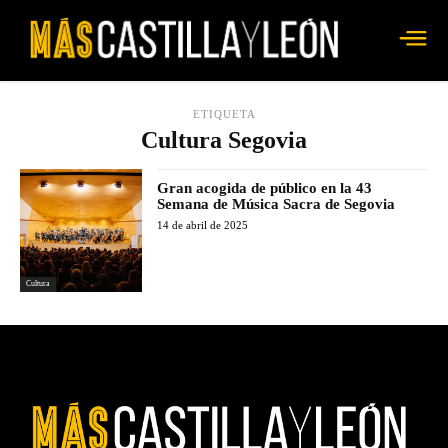
ETIQUETA
Cultura Segovia
Gran acogida de público en la 43
Semana de Música Sacra de Segovia
14 de abril de 2025
Cultura