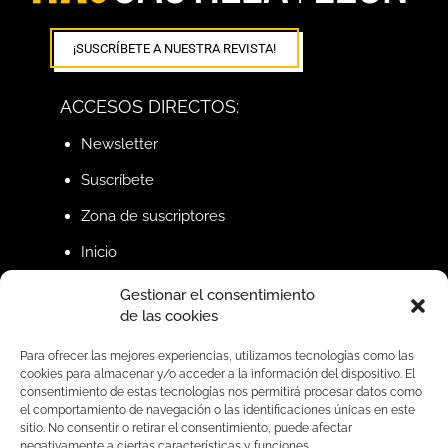
¡SUSCRÍBETE A NUESTRA REVISTA!
ACCESOS DIRECTOS:
Newsletter
Suscríbete
Zona de suscriptores
Inicio
Gestionar el consentimiento
de las cookies
BUSCAR
Para ofrecer las mejores experiencias, utilizamos tecnologías como las
cookies para almacenar y/o acceder a la información del dispositivo. El
consentimiento de estas tecnologías nos permitirá procesar datos como
SÍGUENOS EN REDES
el comportamiento de navegación o las identificaciones únicas en este
sitio. No consentir o retirar el consentimiento, puede afectar
negativamente a ciertas características y funciones.