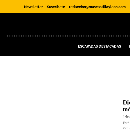
Newsletter
Suscríbete
redaccion@mascastillayleon.com
ESCAPADAS DESTACADAS
Di
mó
4 de
Está
vent