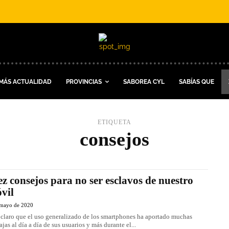
MÁS ACTUALIDAD
PROVINCIAS
SABOREA CYL
SABÍAS QUE
ETIQUETA
consejos
ez consejos para no ser esclavos de nuestro
vil
 mayo de 2020
 claro que el uso generalizado de los smartphones ha aportado muchas
ajas al día a día de sus usuarios y más durante el...