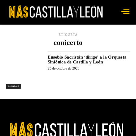
ETIQUETA
conicerto
Eusebio Sacristán ‘dirige’ a la Orquesta
Sinfónica de Castilla y León
23 de octubre de 2023
Actualidad