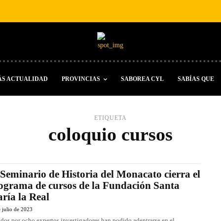
ÁS ACTUALIDAD
PROVINCIAS
SABOREA CYL
SABÍAS QUE
ETIQUETA
coloquio cursos
 Seminario de Historia del Monacato cierra el
ograma de cursos de la Fundación Santa
ría la Real
 julio de 2023
dos por ocho expertos investigadores han podido adentrarse en el