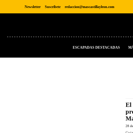
Newsletter
Suscríbete
redaccion@mascastillayleon.com
ESCAPADAS DESTACADAS
M
El
pr
Ma
28 de
Guia