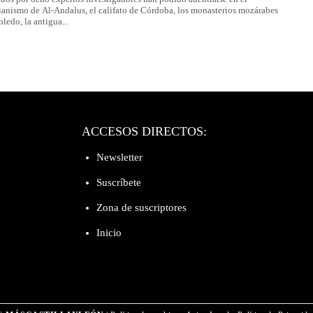
tianismo de Al-Andalus, el califato de Córdoba, los monasterios mozárabes
oledo, la antigua...
ACCESOS DIRECTOS:
Newsletter
Suscríbete
Zona de suscriptores
Inicio