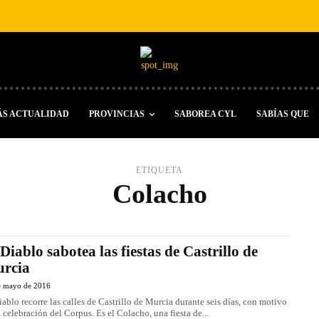
ÁS ACTUALIDAD
PROVINCIAS
SABOREA CYL
SABÍAS QUE
ETIQUETA
Colacho
 Diablo sabotea las fiestas de Castrillo de
rcia
e mayo de 2016
iablo recorre las calles de Castrillo de Murcia durante seis días, con motivo
a celebración del Corpus. Es el Colacho, una fiesta de...