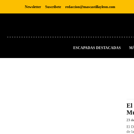
Newsletter
Suscríbete
redaccion@mascastillayleon.com
ESCAPADAS DESTACADAS
M
El
Mu
23 d
El D
de l