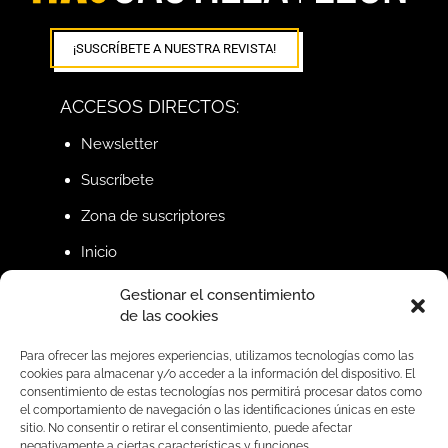
¡SUSCRÍBETE A NUESTRA REVISTA!
ACCESOS DIRECTOS:
Newsletter
Suscríbete
Zona de suscriptores
Inicio
Gestionar el consentimiento
de las cookies
BUSCAR
Para ofrecer las mejores experiencias, utilizamos tecnologías como las
cookies para almacenar y/o acceder a la información del dispositivo. El
consentimiento de estas tecnologías nos permitirá procesar datos como
SÍGUENOS EN REDES
el comportamiento de navegación o las identificaciones únicas en este
sitio. No consentir o retirar el consentimiento, puede afectar
negativamente a ciertas características y funciones.