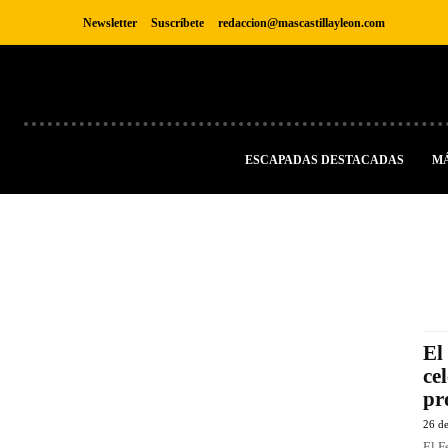
Newsletter
Suscríbete
redaccion@mascastillayleon.com
ESCAPADAS DESTACADAS
M
El
ce
pr
26 d
El F