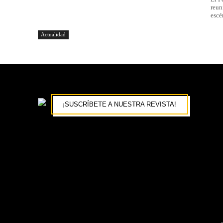
reun
escé
Actualidad
¡SUSCRÍBETE A NUESTRA REVISTA!