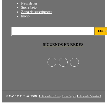
Newsletter
Suscríbete
Zona de suscriptores
Inicio
BUSC
SÍGUENOS EN REDES
©
MÁSCASTILLAYLEÓN
|
Política de cookies
-
Aviso Legal
-
Política de Privacidad