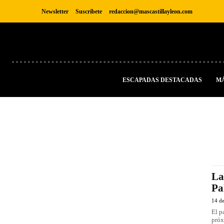
Newsletter
Suscríbete
redaccion@mascastillayleon.com
ESCAPADAS DESTACADAS
M
La
Pa
14 de
El p
próx