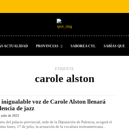
ÁS ACTUALIDAD
PROVINCIAS
SABOREA CYL
SABÍAS QUE
ETIQUETA
carole alston
 inigualable voz de Carole Alston llenará
lencia de jazz
 julio de 2023
atio del palacio provincial, sede de la Diputación de Palencia, acogerá el
imo lunes, 17 de julio, la actuación de la vocalista norteamericana...