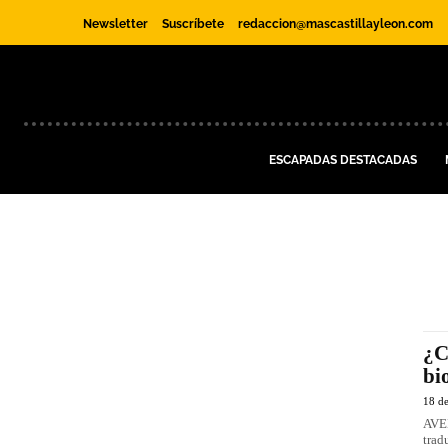
Newsletter
Suscríbete
redaccion@mascastillayleon.com
ESCAPADAS DESTACADAS
¿C
bi
18 de
AVEB
trad