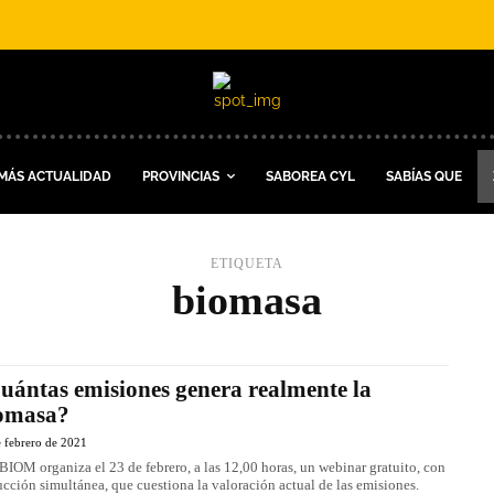
MÁS ACTUALIDAD
PROVINCIAS
SABOREA CYL
SABÍAS QUE
ETIQUETA
biomasa
uántas emisiones genera realmente la
omasa?
 febrero de 2021
IOM organiza el 23 de febrero, a las 12,00 horas, un webinar gratuito, con
ucción simultánea, que cuestiona la valoración actual de las emisiones.