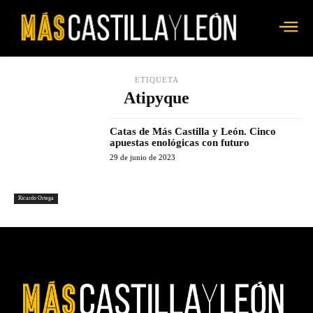
ETIQUETA
Atipyque
Catas de Más Castilla y León. Cinco
apuestas enológicas con futuro
29 de junio de 2023
Ricardo Ortega