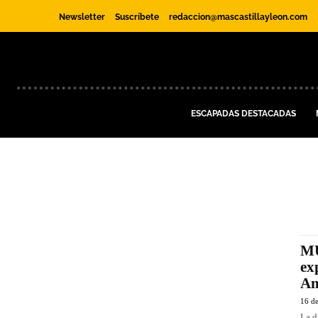
Newsletter
Suscríbete
redaccion@mascastillayleon.com
ESCAPADAS DESTACADAS
MU
ex
Am
16 de
La d