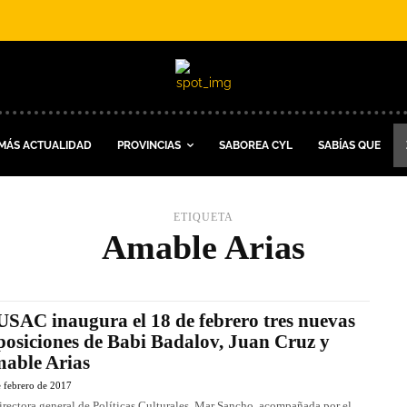
MÁS ACTUALIDAD
PROVINCIAS
SABOREA CYL
SABÍAS QUE
ETIQUETA
Amable Arias
SAC inaugura el 18 de febrero tres nuevas
posiciones de Babi Badalov, Juan Cruz y
able Arias
 febrero de 2017
irectora general de Políticas Culturales, Mar Sancho, acompañada por el