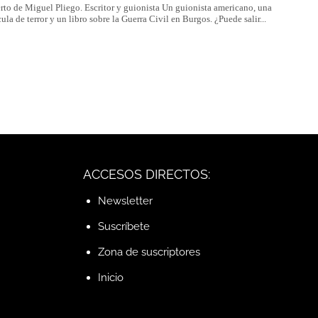
 de Miguel Pliego. Escritor y guionista Un guionista americano, una
cula de terror y un libro sobre la Guerra Civil en Burgos. ¿Puede salir...
ACCESOS DIRECTOS:
Newsletter
Suscríbete
Zona de suscriptores
Inicio