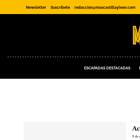
Newsletter
Suscríbete
redaccion@mascastillayleon.com
ESCAPADAS DESTACADAS
Ac
9 de