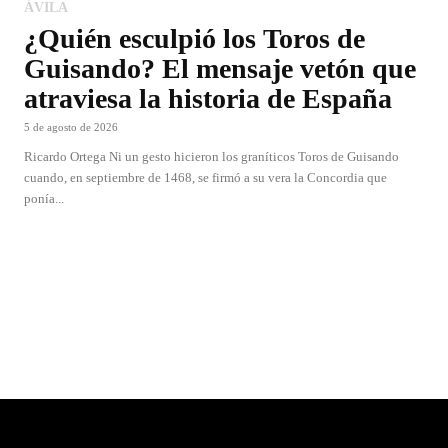
ÁVILA
¿Quién esculpió los Toros de
Guisando? El mensaje vetón que
atraviesa la historia de España
5 de agosto de 2026
Ricardo Ortega Ni un gesto hicieron los graníticos Toros de Guisando
cuando, en septiembre de 1468, se firmó a su vera la Concordia que
ponía...