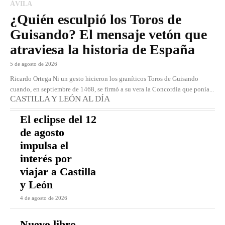
ÁVILA
¿Quién esculpió los Toros de
Guisando? El mensaje vetón que
atraviesa la historia de España
5 de agosto de 2026
Ricardo Ortega Ni un gesto hicieron los graníticos Toros de Guisando
cuando, en septiembre de 1468, se firmó a su vera la Concordia que ponía...
CASTILLA Y LEÓN AL DÍA
El eclipse del 12
de agosto
impulsa el
interés por
viajar a Castilla
y León
4 de agosto de 2026
Nuevo libro