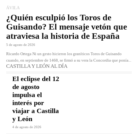
ÁVILA
¿Quién esculpió los Toros de
Guisando? El mensaje vetón que
atraviesa la historia de España
5 de agosto de 2026
Ricardo Ortega Ni un gesto hicieron los graníticos Toros de Guisando
cuando, en septiembre de 1468, se firmó a su vera la Concordia que ponía...
CASTILLA Y LEÓN AL DÍA
El eclipse del 12
de agosto
impulsa el
interés por
viajar a Castilla
y León
4 de agosto de 2026