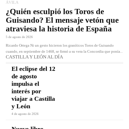
ÁVILA
¿Quién esculpió los Toros de
Guisando? El mensaje vetón que
atraviesa la historia de España
5 de agosto de 2026
Ricardo Ortega Ni un gesto hicieron los graníticos Toros de Guisando
cuando, en septiembre de 1468, se firmó a su vera la Concordia que ponía...
CASTILLA Y LEÓN AL DÍA
El eclipse del 12
de agosto
impulsa el
interés por
viajar a Castilla
y León
4 de agosto de 2026
Nuevo libro