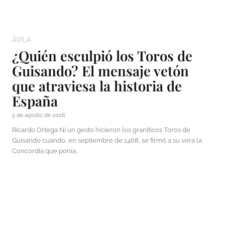
ÁVILA
¿Quién esculpió los Toros de
Guisando? El mensaje vetón
que atraviesa la historia de
España
5 de agosto de 2026
Ricardo Ortega Ni un gesto hicieron los graníticos Toros de
Guisando cuando, en septiembre de 1468, se firmó a su vera la
Concordia que ponía...