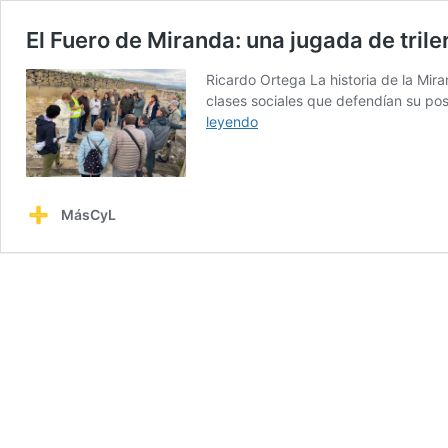
El Fuero de Miranda: una jugada de tril
Ricardo Ortega La historia de la Mira
clases sociales que defendían su posi
El
leyendo
Fuero
de
Miranda:
una
MásCyL
jugada
de
trileros
para
engañar
a
la
Corona