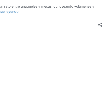
ar un rato entre anaqueles y mesas, curioseando volúmenes y
Las
gue leyendo
vías
romanas
y
su
legado
eterno