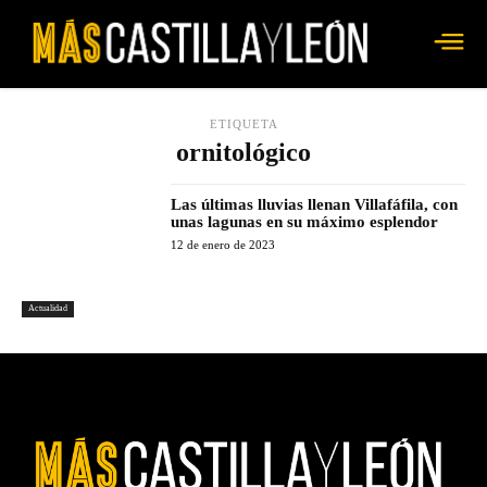
ETIQUETA
ornitológico
Las últimas lluvias llenan Villafáfila, con
unas lagunas en su máximo esplendor
12 de enero de 2023
Actualidad