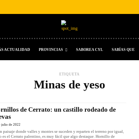
ÁS ACTUALIDAD
PROVINCIAS
SABOREA CYL
SABÍAS QUE
ETIQUETA
Minas de yeso
rnillos de Cerrato: un castillo rodeado de
evas
 julio de 2022
n paisaje donde valles y montes se suceden y reparten el terreno por igual,
 es el Cerrato palentino, es muy fácil que algo destaque. Hornillo de