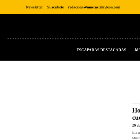
Newsletter
Suscríbete
redaccion@mascastillayleon.com
ESCAPADAS DESTACADAS
M
Ho
cu
26 de
En u
como