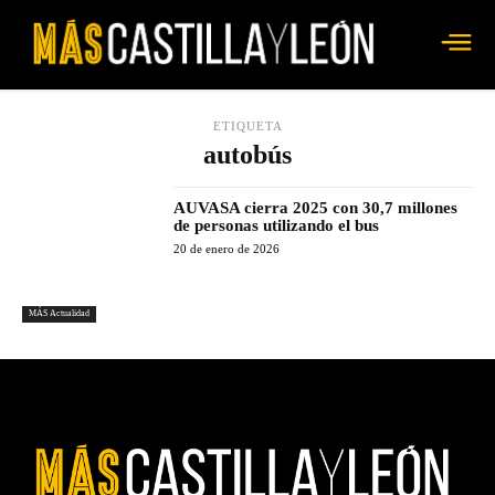
ETIQUETA
autobús
AUVASA cierra 2025 con 30,7 millones
de personas utilizando el bus
20 de enero de 2026
MÁS Actualidad