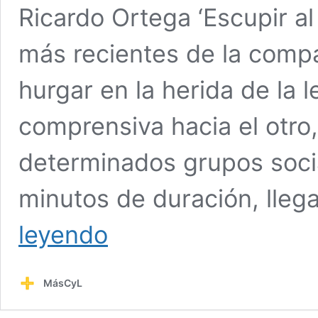
Ricardo Ortega ‘Escupir al
más recientes de la compa
hurgar en la herida de la l
comprensiva hacia el otro, 
determinados grupos socia
minutos de duración, lleg
Azar
leyendo
Teatro
devuelve
el
MásCyL
humor
negro
de